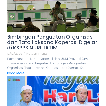
Bimbingan Penguatan Organisasi
dan Tata Laksana Koperasi Digelar
di KSPPS NURI JATIM
12/12/2025
/
No Comments
Pamekasan — Dinas Koperasi dan UKM Provinsi Jawa
Timur menggelar kegiatan Bimbingan Penguatan
Organisasi Tata Laksana Koperasi pada Jumat, 12...
Read More