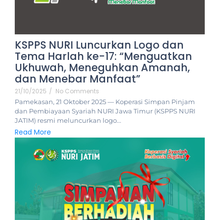
KSPPS NURI Luncurkan Logo dan
Tema Harlah ke-17: “Menguatkan
Ukhuwah, Meneguhkan Amanah,
dan Menebar Manfaat”
21/10/2025
/
No Comments
Pamekasan, 21 Oktober 2025 — Koperasi Simpan Pinjam
dan Pembiayaan Syariah NURI Jawa Timur (KSPPS NURI
JATIM) resmi meluncurkan logo...
Read More