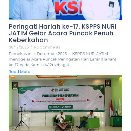
Peringati Harlah ke-17, KSPPS NURI
JATIM Gelar Acara Puncak Penuh
Keberkahan
08/12/2025
/
No Comments
Pamekasan, 4 Desember 2025 — KSPPS NURI JATIM
menggelar Acara Puncak Peringatan Hari Lahir (Harlah)
ke-17 pada Kamis (4/12) sebagai...
Read More