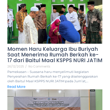
Momen Haru Keluarga Ibu Buriyah
Saat Menerima Rumah Berkah ke-
17 dari Baitul Maal KSPPS NURI JATIM
26/12/2025
/
No Comments
Pamekasan – Suasana haru menyelimuti kegiatan
Penyerahan Rumah Berkah ke-17 yang diselenggarakan
oleh Baitul Maal KSPPS NURI JATIM pada Jum’at,...
Read More