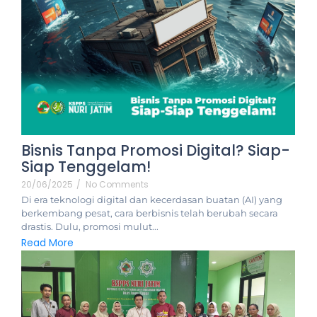
Bisnis Tanpa Promosi Digital? Siap-
Siap Tenggelam!
20/06/2025
/
No Comments
Di era teknologi digital dan kecerdasan buatan (AI) yang
berkembang pesat, cara berbisnis telah berubah secara
drastis. Dulu, promosi mulut...
Read More