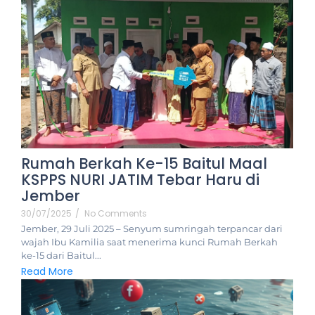
Rumah Berkah Ke-15 Baitul Maal
KSPPS NURI JATIM Tebar Haru di
Jember
30/07/2025
/
No Comments
Jember, 29 Juli 2025 – Senyum sumringah terpancar dari
wajah Ibu Kamilia saat menerima kunci Rumah Berkah
ke-15 dari Baitul...
Read More