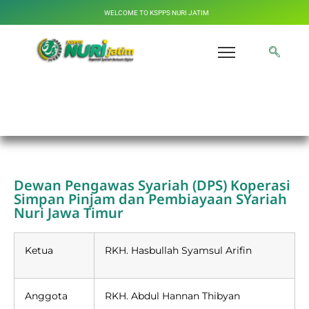
WELCOME TO KSPPS NURI JATIM
Susunan Dewan Pengawas Syariah
(DPS)
Dewan Pengawas Syariah (DPS) Koperasi
Simpan Pinjam dan Pembiayaan SYariah
Nuri Jawa Timur
Ketua
RKH. Hasbullah Syamsul Arifin
Anggota
RKH. Abdul Hannan Thibyan